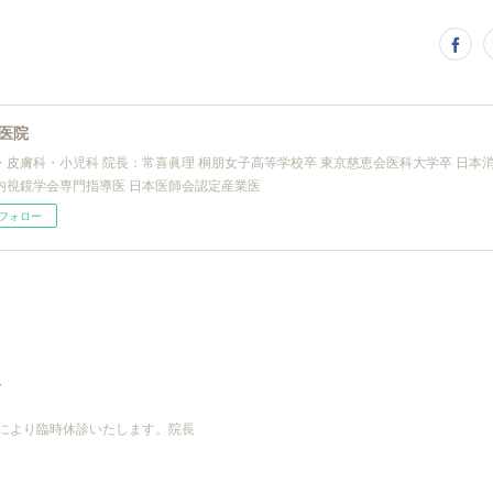
医院
・皮膚科・小児科 院長：常喜眞理 桐朋女子高等学校卒 東京慈恵会医科大学卒 日本
内視鏡学会専門指導医 日本医師会認定産業医
フォロー
診
都合により臨時休診いたします。院長